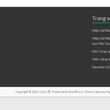
Trang w
Hiệp hội Nă
Hiệp hội Nă
tạo Hàn Q
Hội Công n
Viện năng l
Hanwha QC
Copyright © 2026
그린스톤
. Powered by
WordPress
. Theme: Spacious b